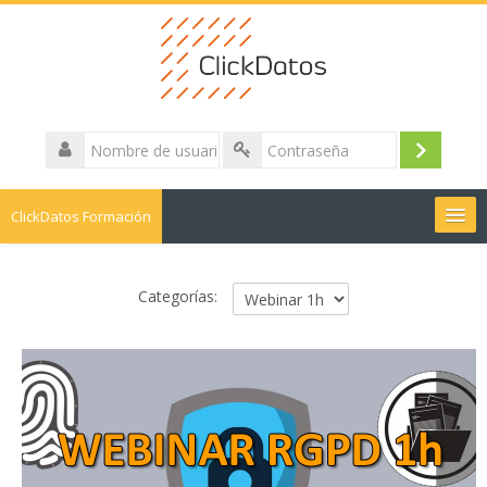
Nombre
de
Acceder
Contraseña
usuario
ClickDatos Formación
Buscar
cursos
Envi
Categorías: