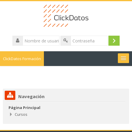
Nombre
de
Acceder
Contraseña
usuario
ClickDatos Formación
Buscar
cursos
Envi
Navegación
Página Principal
Cursos