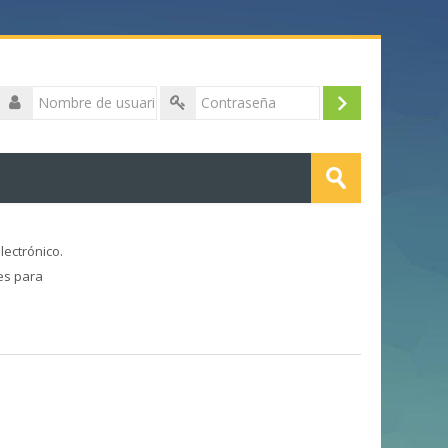
Nombre
de
Acceder
Contraseña
usuario
Buscar
cursos
Enviar
lectrónico.
es para